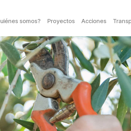
uiénes somos?
Proyectos
Acciones
Trans
Misión Visión
Desarrollo Rural
Valores
Custodia del
Filosofia
territorio
Alianzas y redes
Infancia y
Juventud
Reconocimientos
Mujer